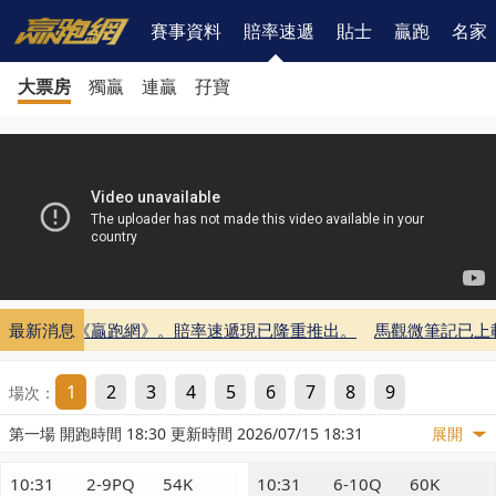
賽事資料
賠率速遞
貼士
贏跑
名家
大票房
獨贏
連贏
孖寶
記已上載至《贏跑網》。
最新消息
賠率速遞現已隆重推出。
馬觀微筆記已上
1
2
3
4
5
6
7
8
9
場次：
第一場 開跑時間 18:30 更新時間 2026/07/15 18:31
展開
10:31
2-9PQ
54K
10:31
6-10Q
60K