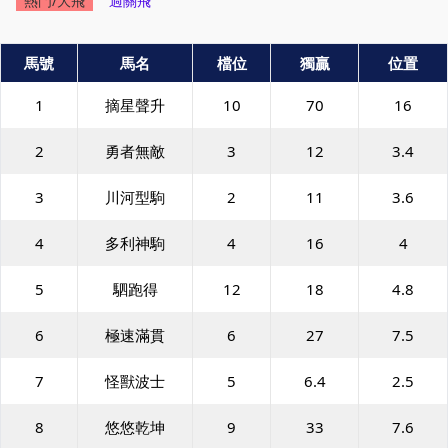
熱門/大飛
過關飛
馬號
馬名
檔位
獨贏
位置
1
摘星聲升
10
70
16
2
勇者無敵
3
12
3.4
3
川河型駒
2
11
3.6
4
多利神駒
4
16
4
5
駟跑得
12
18
4.8
6
極速滿貫
6
27
7.5
7
怪獸波士
5
6.4
2.5
8
悠悠乾坤
9
33
7.6