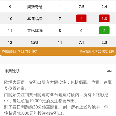
9
架勢奇爸
1
7.5
2.4
10
幸運福星
7
4
1.8
11
電訊驕陽
8
6
2
12
勁爽
11
7.1
2.3
W獨贏彩池 $ 22,789,197
P位置彩池 $ 20,932,820
使用說明
臨場大票房，會列出所有大額投注，包括獨贏、位置、連贏
及位置連贏。
由開始受注到賽日開跑前30分鐘這時段內，所有上述彩池
中，每注超過10,000元的投注都會列出。
到了賽日開跑前30分鐘至開跑一刻，所有上述彩池中，每
注超過40,000元的投注都會列出。