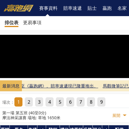
賽事資料
賠率速遞
貼士
贏跑
名家
排位表
更易事項
筆記已上載至《贏跑網》。
最新消息
賠率速遞現已隆重推出。
馬觀微筆記已
1
2
3
4
5
6
7
8
9
場次：
第一場 第五班 (40至0分)
展開
摩法神采讓賽 場地: 草地 1650米