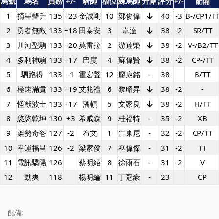
馬號
馬名
負磅
+/-
騎師
檔位
練馬師
升降
評分
+/-
配備
1
摘星聲升
135
+23
金誠剛
10
鄭俊偉
40
-3
B-/CP1/T
2
勇者無敵
133
+18
田泰安
3
韋達
38
-2
SR/TT
3
川河型駒
133
+20
莫雷拉
2
游達榮
38
-2
V-/B2/TT
4
多利神駒
133
+17
巴度
4
蘇偉賢
38
-2
CP-/TT
5
駟跑得
133
-1
霍宏聲
12
廖康銘
-
38
B/TT
6
極速滿貫
133
+19
艾兆禮
6
黎昭昇
38
-2
-
7
怪獸波士
133
+17
潘頓
5
文家良
38
-2
H/TT
8
悠悠乾坤
130
+3
希威森
9
桂福特
-
35
-2
XB
9
架勢奇爸
127
-2
布文
1
告東尼
-
32
-2
CP/TT
10
幸運福星
126
-2
梁家俊
7
巫偉傑
-
31
-2
TT
11
電訊驕陽
126
蔡明紹
8
徐雨石
-
31
-2
V
12
勁爽
118
楊明綸
11
丁冠豪
-
23
CP
配備: