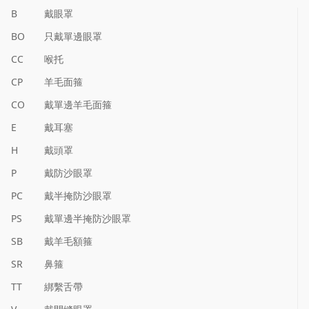
B
戴眼罩
BO
只戴單邊眼罩
CC
喉托
CP
羊毛面箍
CO
戴單邊羊毛面箍
E
戴耳塞
H
戴頭罩
P
戴防沙眼罩
PC
戴半掩防沙眼罩
PS
戴單邊半掩防沙眼罩
SB
戴羊毛額箍
SR
鼻箍
TT
綁繫舌帶