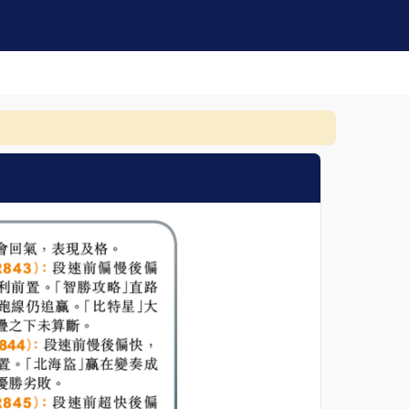
馬觀微筆記已上載至《贏跑網》。
賠率速遞現已隆重推