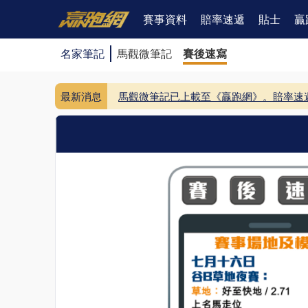
賽事資料
賠率速遞
貼士
贏
名家筆記
馬觀微筆記
賽後速寫
最新消息
馬觀微筆記已上載至《贏跑網》。
賠率速